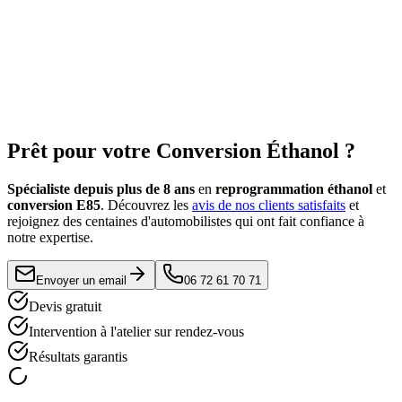
Reprogrammation ethanol contrôle technique ?
Votre véhicule avec reprogrammation ethanol passera le contrôle
technique sans problème si la conversion respecte les normes
d'émissions. Notre reprogrammation ethanol controle technique
maintient les valeurs pollution dans les limites légales. La
reprogrammation ethanol est transparente lors du contrôle technique
standard.
Prêt pour votre
Conversion Éthanol
?
Spécialiste depuis plus de 8 ans
en
reprogrammation éthanol
et
conversion E85
. Découvrez les
avis de nos clients satisfaits
et
rejoignez des centaines d'automobilistes qui ont fait confiance à
notre expertise.
Envoyer un email
06 72 61 70 71
Devis gratuit
Intervention à l'atelier sur rendez-vous
Résultats garantis