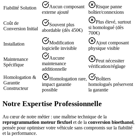
Aucun composant
Risque panne
Fiabilité Solution
externe ajouté
boîtier/connexions
Plus élevé, surtout
Coût de
Souvent plus
si homologué (dès
Conversion Initial
abordable (dès 450€)
700€)
Modification
Ajout composant
Installation
logicielle invisible
physique visible
Aucune
Maintenance
Peut nécessiter
maintenance
Spécifique
vérification/réglage
additionnelle
Homologation &
Homologation rare,
Boîtiers
Garantie
impact garantie
homologués préservent
Constructeur
possible
la garantie
Notre
Expertise Professionnelle
Au cœur de notre métier : une maîtrise technique de la
reprogrammation moteur flexfuel
et de la
conversion bioethanol
,
pensée pour optimiser votre véhicule sans compromis sur la fiabilité
et la performance.