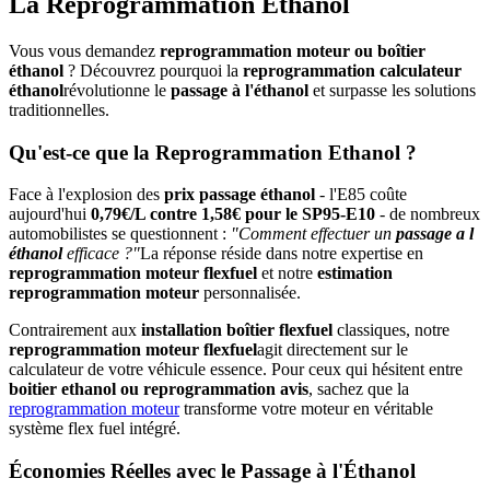
La
Reprogrammation Éthanol
Vous vous demandez
reprogrammation moteur ou boîtier
éthanol
? Découvrez pourquoi la
reprogrammation calculateur
éthanol
révolutionne le
passage à l'éthanol
et surpasse les solutions
traditionnelles.
Qu'est-ce que la
Reprogrammation Ethanol
?
Face à l'explosion des
prix passage éthanol
- l'E85 coûte
aujourd'hui
0,79€/L contre 1,58€ pour le SP95-E10
- de nombreux
automobilistes se questionnent :
"Comment effectuer un
passage a l
éthanol
efficace ?"
La réponse réside dans notre expertise en
reprogrammation moteur flexfuel
et notre
estimation
reprogrammation moteur
personnalisée.
Contrairement aux
installation boîtier flexfuel
classiques, notre
reprogrammation moteur flexfuel
agit directement sur le
calculateur de votre véhicule essence. Pour ceux qui hésitent entre
boitier ethanol ou reprogrammation avis
, sachez que la
reprogrammation moteur
transforme votre moteur en véritable
système flex fuel intégré.
Économies Réelles avec le
Passage à l'Éthanol