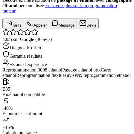
Découvrez notre solution de
passage à l'éthanol
avec
cartographie
éthanol
personnalisée.
En savoir plus sur la reprogrammation
moteur
.
Tarifs
Appeler
Message
Devis
4.9
/5
sur Google (
30
avis)
Diagnostic offert
Garantie résultats
+8 ans d'expérience
Reprogrammation 3008 ethanol
Passage ethanol prix
Carto
ethanol
Reprogrammation flexfuel avis
Prix reprogrammation ethanol
E85
Bioéthanol compatible
-40%
Économies carburant
+15%
Gain de puissance